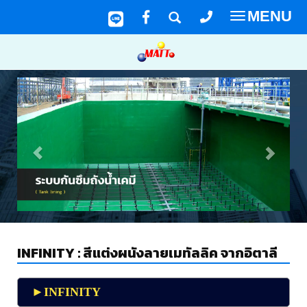
MENU
Toggle
navigatio
INFINITY : สีแต่งผนังลายเมทัลลิค จากอิตาลี
►INFINITY