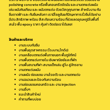
polishing concrete
หรือพื้นคอนกรีตขัดมัน และงานตกแต่งผนัง
เช่น
ผนังหินเทียม
และ ผนังตกแต่ง ด้วยวัสดุคุณภาพ สำหรับงาน
กัน
ซึมดาดฟ้า
และ
กันซึมหลังคา
เรามีโซลูชันแก้ปัญหาการรั่วซึมได้อย่าง
มีประสิทธิภาพ พร้อม สีสะท้อนความร้อน ที่ช่วยลดอุณหภูมิในพื้นที่
สนใจ พื้น epoxy ราคา คุ้มค่า ติดต่อเราได้เลย!
สินค้าและบริการ
งานระบบกันซึม
งานพื้นอุตสาหกรรม (โรงงาน,โกดัง)
งานเคลือบตกแต่งพื้นภายนอก พื้นภูมิทัศน์
งานพื้นตกแต่งภายใน เชิงพาณิชย์และที่พัก
งานพื้นสนามกีฬา สนามเด็กเล่น ลู่วิ่ง ลู่จักรยาน
งานตกแต่งผนัง
งานผนัง ซ่อมแซม งานโรยตัว และงานตกแต่ง
งานฉนวนและป้องกันความร้อน
งานซ่อมแซมคอนกรีต และ งาน Injection
งานอื่นๆ
แนะนำสินค้าใหม่
คำถามที่พบบ่อย