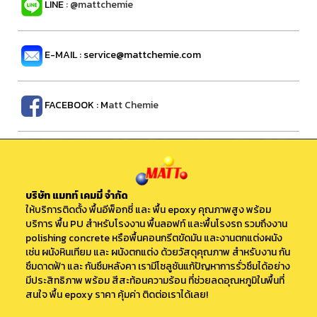
LINE
: @mattchemie
E-MAIL : service@mattchemie.com
FACEBOOK : M
att Chemie
บริษัท แมทท์ เคมมี่ จำกัด
ให้บริการติดตั้ง
พื้นอีพ็อกซี่
และ พื้น epoxy คุณภาพสูง พร้อม
บริการ
พื้น PU
สำหรับโรงงาน พื้นลอฟท์ และพื้นโรงรถ รวมถึงงาน
polishing concrete
หรือพื้นคอนกรีตขัดมัน และงานตกแต่งผนัง
เช่น
ผนังหินเทียม
และ ผนังตกแต่ง ด้วยวัสดุคุณภาพ สำหรับงาน
กัน
ซึมดาดฟ้า
และ
กันซึมหลังคา
เรามีโซลูชันแก้ปัญหาการรั่วซึมได้อย่าง
มีประสิทธิภาพ พร้อม สีสะท้อนความร้อน ที่ช่วยลดอุณหภูมิในพื้นที่
สนใจ พื้น epoxy ราคา คุ้มค่า ติดต่อเราได้เลย!