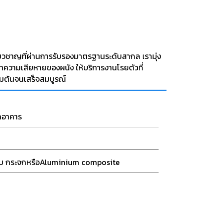
ยวชาญที่ผ่านการรับรองมาตรฐานระดับสากล เรามุ่ง
าความเสียหายของผนัง ให้บริการงานโรยตัวที่
่มต้นจนเสร็จสมบูรณ์
กอาคาร
บ กระจกหรือAluminium composite