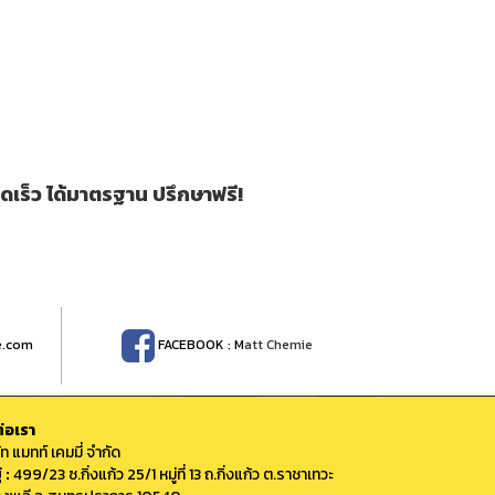
เร็ว ได้มาตรฐาน ปรึกษาฟรี!
e.com
FACEBOOK : M
att Chemie
่อเรา
ัท แมทท์ เคมมี่ จำกัด
่ :
499/23 ซ.กิ่งแก้ว 25/1 หมู่ที่ 13 ถ.กิ่งแก้ว ต.ราชาเทวะ